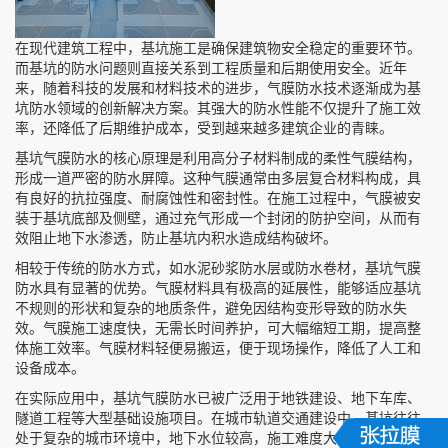
在现代建筑工程中，基坑施工是确保建筑物安全稳定的重要环节。
而基坑的防水问题则直接关系到工程质量和后期使用安全。近年
来，随着科技的发展和材料技术的进步，气膜防水技术逐渐成为基
坑防水领域的创新解决方案。其强大的防水性能不仅提升了施工效
率，还降低了后期维护成本，受到越来越多建筑企业的青睐。
基坑气膜防水的核心原理是利用高分子材料制成的柔性气膜结构，
形成一道严密的防水屏障。这种气膜通常由多层复合材料构成，具
有良好的抗拉强度、耐腐蚀性和密封性。在施工过程中，气膜被安
装于基坑底部及侧壁，通过充气形成一个封闭的防护空间，从而有
效阻止地下水渗透，防止基坑内积水造成结构破坏。
相较于传统的防水方式，如水泥砂浆防水层或防水卷材，基坑气膜
防水具有显著的优势。气膜材料具有极高的延展性，能够适应基坑
不规则的形状和复杂的地质条件，避免因结构变形导致的防水失
效。气膜施工速度快，无需长时间养护，可大幅缩短工期，提高整
体施工效率。气膜材料轻便易搬运，便于现场操作，降低了人工和
设备成本。
在实际应用中，基坑气膜防水已被广泛用于地铁建设、地下车库、
隧道工程等大型基础设施项目。在城市轨道交通建设中，基坑往往
处于复杂的城市环境中，地下水位较高，施工难度大。采用气膜防