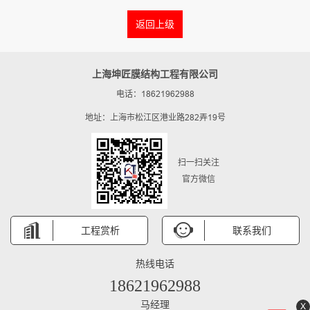
返回上级
上海坤匠膜结构工程有限公司
电话：18621962988
地址：上海市松江区港业路282弄19号
扫一扫关注
官方微信
工程赏析
联系我们
热线电话
18621962988
马经理
X