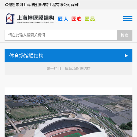
欢迎您来到上海坤匠膜结构工程有限公司官网！
搜索
体育场馆膜结构
属于栏目：体育场馆膜结构