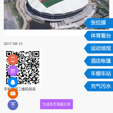
2017-08-12
手机扫描二维码阅读
生成本页海报分享