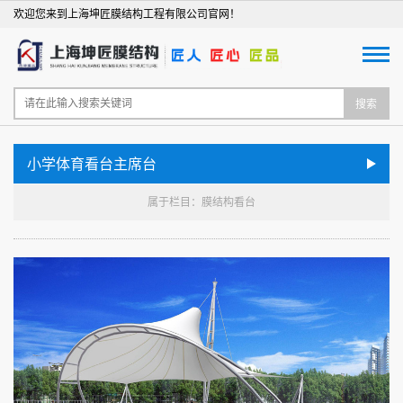
欢迎您来到上海坤匠膜结构工程有限公司官网！
搜索
小学体育看台主席台
属于栏目：膜结构看台