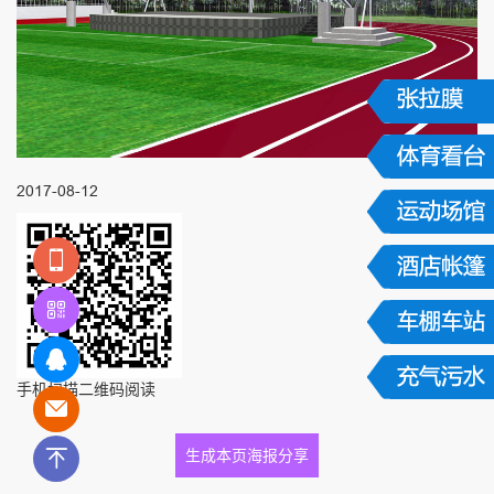
2017-08-12
手机扫描二维码阅读
生成本页海报分享