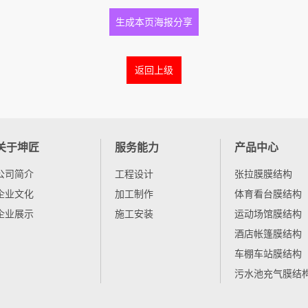
生成本页海报分享
返回上级
关于坤匠
服务能力
产品中心
公司简介
工程设计
张拉膜膜结构
企业文化
加工制作
体育看台膜结构
企业展示
施工安装
运动场馆膜结构
酒店帐篷膜结构
车棚车站膜结构
污水池充气膜结