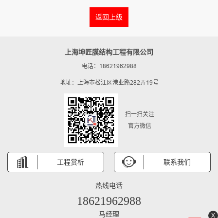
返回上级
上海坤匠膜结构工程有限公司
电话：18621962988
地址：上海市松江区港业路282弄19号
扫一扫关注
官方微信
工程赏析
联系我们
热线电话
18621962988
马经理
X