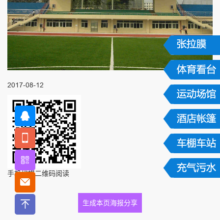
2017-08-12
手机扫描二维码阅读
生成本页海报分享